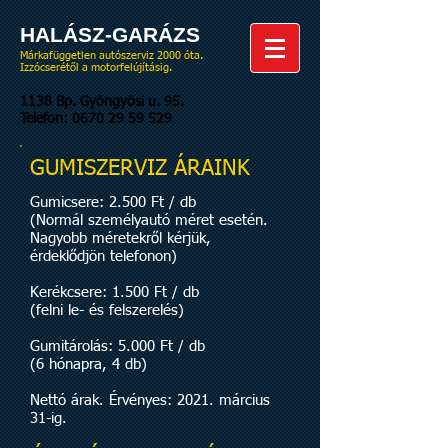
HALÁSZ-GARÁZS
Márkafüggetlen autószerviz 2000 óta.
Izzócserétől a motorfelújításig.
1138 Bp. Gyöngyösi u. 95.
Telefon:
0670 29 59 529
GUMISZERVIZ ÁRAINK
Gumicsere: 2.500 Ft / db
(Normál személyautó méret esetén.
Nagyobb méretekről kérjük,
érdeklődjön telefonon)
Kerékcsere: 1.500 Ft / db
(felni le- és felszerelés)
Gumitárolás: 5.000 Ft / db
(6 hónapra, 4 db)
Nettó árak. Érvényes: 2021. március
31-ig.