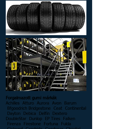
Forgalmazott gumi márkák
Achilles Atturo Aurora Avon Barum
Bfgoodrich Bridgestone Ceat Continental
Dayton Debica Delfin Dextero
DoubleStar Dunlop EP Tires Falken
Firenza Firestone Fortuna Fulda