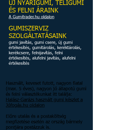
ÚJ NYÁRIGUMI, TÉLIGUMI
ÉS FELNI ÁRAINK
A Gumitrader.hu oldalon
GUMISZERVIZ
SZOLGÁLTATÁSAINK
gumi javítás, gumi csere, új gumi
értékesítés, gumitárolás, keréktárolás,
kerékcsere, felnijavítás, felni
értékesítés, alufelni javítás, alufelni
értékesítés
Használt, keveset futott, nagyon fiatal
(max. 5 éves), nagyon jó állapotú gumi
és felni választékunkat itt találja:
Halász-Garázs használt gumi készlet a
Jófogás.hu oldalon
Előre utalás és a postaköltség
megfizetése esetén az ország bármely
pontjára postázzuk is.