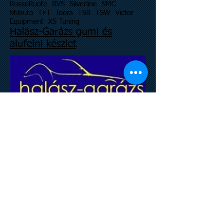
RossoRuote RVS Silverline SMC
Stilauto TFT Toora TSR TSW Victor
Equipment XS Tuning
Halász-Garázs gumi és
alufelni készlet
NYITVATARTÁS
HÉTFŐ - PÉNTEK: 8:00 - 17:00
0670 29 59 529
XIII. kerület, 1138 Budapest
Gyöngyösi út 95.
Email:
halaszgarazs@halaszgarazs.hu
WAZE térkép