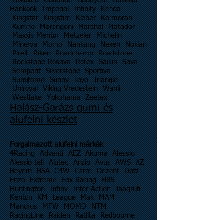
Gislaved Goodride Goodyear Gtradial
Hankook Imperial Infinity Kenda
Kingstar Kingstire Kleber Kormoran
Kumho Marangoni Marshal Matador
Maxxis Mentor Metzeler Michelin
Minerva Momo Nankang Nexen Nokian
Pirelli Riken Roadchamp Roadstone
Rockstone Rosava Rotex Sailun Sava
Semperit Silverstone Sportiva
Sumitomo Sunny Toyo Triangle
Uniroyal Viking Vredestein Wanli
Westlake Yokohama Zeetex
Halász-Garázs gumi és
alufelni készlet
Forgalmazott alufelni márkák
4Racing Advanti AEZ Akuma Alessio
Alessio téli Alutec Anzio Avus AWS AZ
Beyern BSA C4W Carre Dezent Dotz
Enzo Extreme Fox Racing HRS
Huntington Infiny Inter Action Jaagruti
Kenton KM League Mak MAM
Mandrus MFW MOMO NTM
RacingLine Raiden Ratlita Redbourne