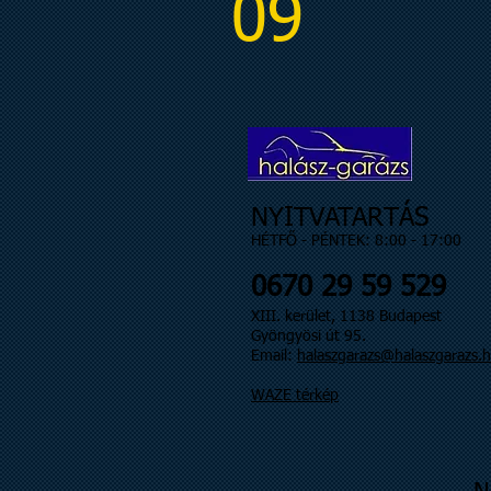
09
NYITVATARTÁS
HÉTFŐ - PÉNTEK: 8:00 - 17:00
0670 29 59 529
XIII. kerület, 1138 Budapest
Gyöngyösi út 95.
Email:
halaszgarazs@halaszgarazs.
WAZE térkép