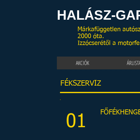
HALÁSZ-GA
Márkafüggetlen autósz
2000 óta.
Izzócserétől a motorfel
AKCIÓK
ÁRLIST
FÉKSZERVIZ
FŐFÉKHENGE
01