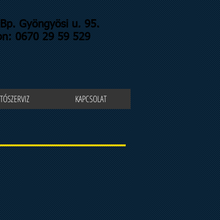
Bp. Gyöngyösi u. 95.
on: 0670 29 59 529
TÓSZERVIZ
KAPCSOLAT