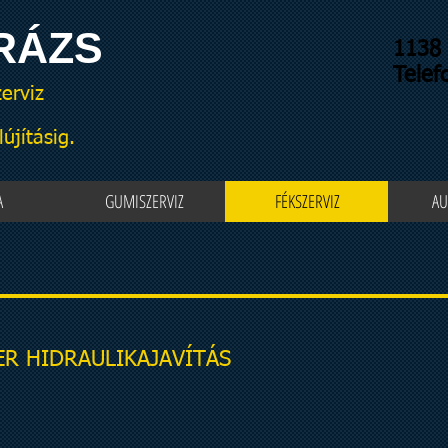
RÁZS
1138 
Telef
erviz
újításig.
A
GUMISZERVIZ
FÉKSZERVIZ
AU
R HIDRAULIKAJAVÍTÁS